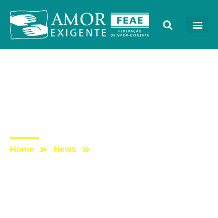
AE na Redevida
Post: AE NO PROGRAMA
VIDA MELHOR –
REDEVIDA – 21/10/2024
Home
News
Post