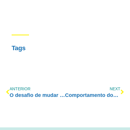
Tags
ANTERIOR
NEXT
O desafio de mudar a si para encarar o drama das drogas dentro da família
Comportamento dos Pais Influencia o Risco de Adolescentes se Envolverem com Drogas, Bullying e Sexo sem Proteção