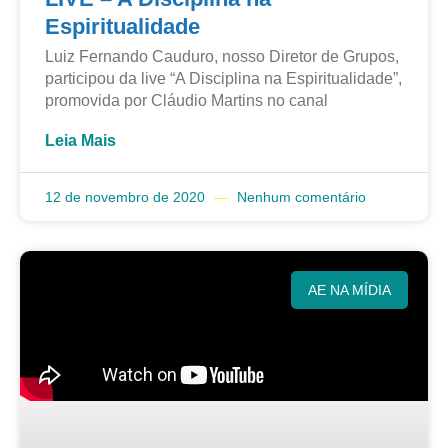
Espiritualidade
Luiz Fernando Cauduro, nosso Diretor de Grupos,
participou da live “A Disciplina na Espiritualidade”,
promovida por Cláudio Martins no canal
Leia Mais
12 de novembro de 2020
Nenhum comentário
AE NA MÍDIA