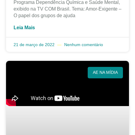
Programa Dependência Química e Saúde Mental,
exibido na TV COM Brasil. Tema: Amor-Exigente –
O papel dos grupos de ajuda
Leia Mais
21 de março de 2022
Nenhum comentário
AE NA MÍDIA