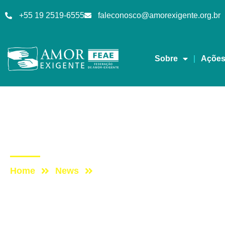
+55 19 2519-6555
faleconosco@amorexigente.org.br
Sobre
Açõe
Artigos
Post: Artigo do Padre
Home
News
Post