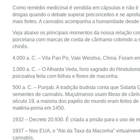
Como remédio medicinal é vendida em cápsulas e não é 
drogas quando o debate superar preconceitos e se aprofu
mais fortes. A cannabis acompanha a humanidade desde o 
Veja abaixo os principais momentos da nossa relação co
porcelana com marcas de corda de cânhamo cobrindo a sup
chinês.
4.000 a. C. – Vila Pan Po, Vale Weishui, China. Foram e
1.000 a. C. – O Atharda Veda, livro sagrado do Hinduísmo
psicoativa feita com folhas e flores de maconha.
500 a. C. – Punjab. A tradição budista conta que Sidart
sementes de cannabis. Muçulmanos usam fibras de cânha
século 19, a maioria dos papéis do mundo eram feitos d
matéria-prima em 1450.
1932 – Decreto 20.930. É criada a prisão para o uso de 
1937 – Nos EUA, o “Ato da Taxa da Maconha” virtualment
cannabis.