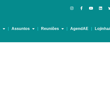
s
Assuntos
Reuniões
AgendAE
Lojinha
 Haroldo Sobre Maconha