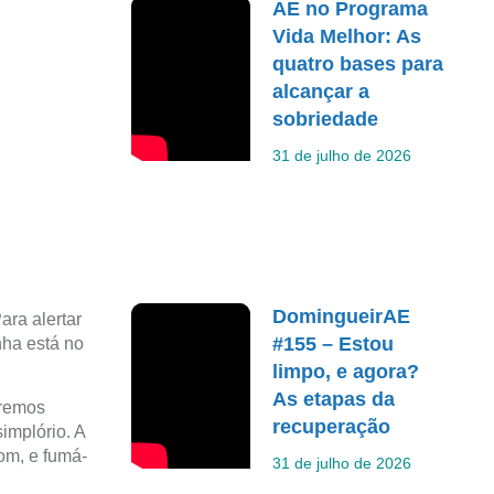
AE no Programa
Vida Melhor: As
quatro bases para
alcançar a
sobriedade
31 de julho de 2026
DomingueirAE
ra alertar
#155 – Estou
nha está no
limpo, e agora?
As etapas da
tremos
recuperação
implório. A
om, e fumá-
31 de julho de 2026