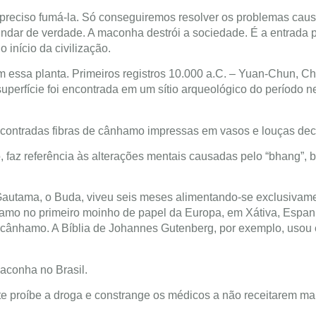
preciso fumá-la. Só conseguiremos resolver os problemas cau
ndar de verdade. A maconha destrói a sociedade. É a entrada 
início da civilização.
m essa planta. Primeiros registros 10.000 a.C. – Yuan-Chun, C
erfície foi encontrada em um sítio arqueológico do período ne
ncontradas fibras de cânhamo impressas em vasos e louças dec
, faz referência às alterações mentais causadas pelo “bhang”, 
a Gautama, o Buda, viveu seis meses alimentando-se exclusivam
mo no primeiro moinho de papel da Europa, em Xátiva, Espanh
e cânhamo. A Bíblia de Johannes Gutenberg, por exemplo, usou
maconha no Brasil.
e proíbe a droga e constrange os médicos a não receitarem ma