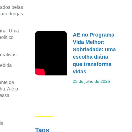
sados pelas
para drogas
hina. Uma
AE no Programa
olítico
Vida Melhor:
Sobriedade: uma
orativas.
escolha diária
que transforma
bebida
vidas
23 de julho de 2026
ente de
a. Até o
 essa
is
Tags