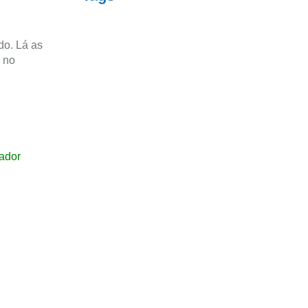
do. Lá as
s no
dador